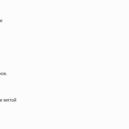
ле
нок.
и мятой