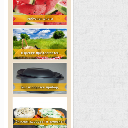
Арбузная диета
В Греции предлагается
носить с собой еду на пикник
в съедобных контейнерах
Был изобретен прибор,
который создает посуду из
теста
Вкусная здоровая и полезная