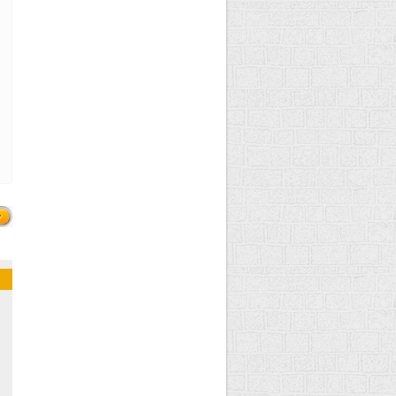
ецепт - салат с
рушами, киви и