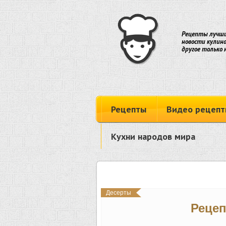
Рецепты лучши
новости кулина
другое только 
Рецепты
Видео рецепт
Кухни народов мира
Десерты
Рецеп