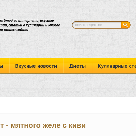
х блюд из интернета, вкусные
рии, статьи о кулинарии и многое
на нашем сайте!
ы
Вкусные новости
Диеты
Кулинарные ст
т - мятного желе с киви