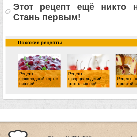
Этот рецепт ещё никто н
Стань первым!
Похожие рецепты
Рецепт -
Рецепт -
шоколадный торт с
шварцвальдский
Рецепт - 
вишней
торт с вишней
простой 