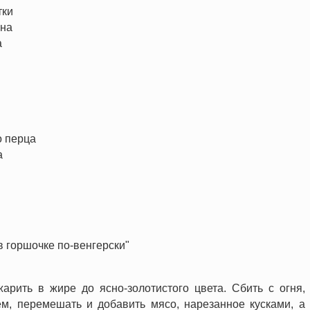
тки
ана
а
о перца
а
 горшочке по-венгерски"
арить в жире до ясно-золотистого цвета. Сбить с огня,
м, перемешать и добавить мясо, нарезанное кусками, а