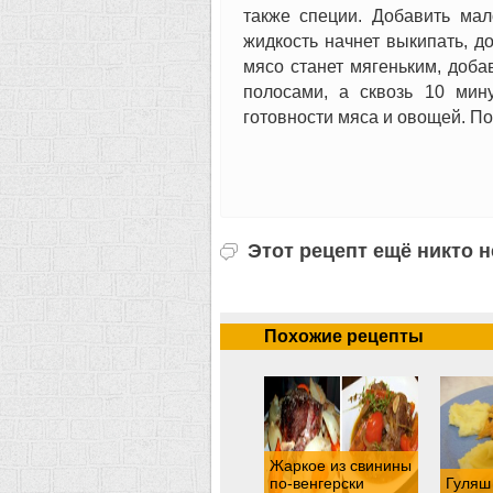
также специи. Добавить мал
жидкость начнет выкипать, д
мясо станет мягеньким, доба
полосами, а сквозь 10 мин
готовности мяса и овощей. П
Этот рецепт ещё никто 
Похожие рецепты
Жаркое из свинины
по-венгерски
Гуляш