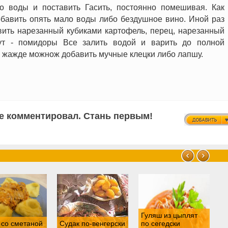
о воды и поставить Гасить, постоянно помешивая. Как
обавить опять мало воды либо бездушное вино. Иной раз
вить нарезанный кубиками картофель, перец, нарезанный
ут - помидоры Все залить водой и варить до полной
о жажде можнож добавить мучные клецки либо лапшу.
не комментировал. Стань первым!
П
Гуляш из цыплят
к
 со сметаной
Судак по-венгерски
по сегедски
в