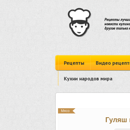
Рецепты лучши
новости кулина
другое только 
Рецепты
Видео рецепт
Кухни народов мира
Мясо
Гуляш 