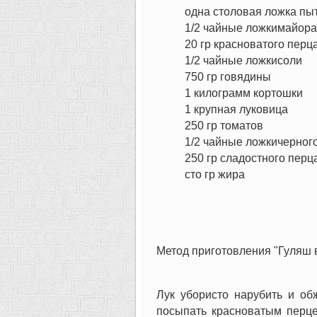
одна столовая ложка пы
1/2 чайные ложкимайор
20 гр красноватого перц
1/2 чайные ложкисоли
750 гр говядины
1 килограмм кортошки
1 крупная луковица
250 гр томатов
1/2 чайные ложкичерног
250 гр сладостного перц
сто гр жира
Метод приготовления "Гуляш в
Лук убористо нарубить и обж
посыпать красноватым перце