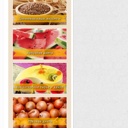
Гречневая каша: вкусно и
некалорийно
Арбузная диета
Кондитерское сырье и декор
для профессионалов
Луковая диета