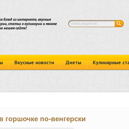
х блюд из интернета, вкусные
рии, статьи о кулинарии и многое
на нашем сайте!
ы
Вкусные новости
Диеты
Кулинарные ст
в горшочке по-венгерски