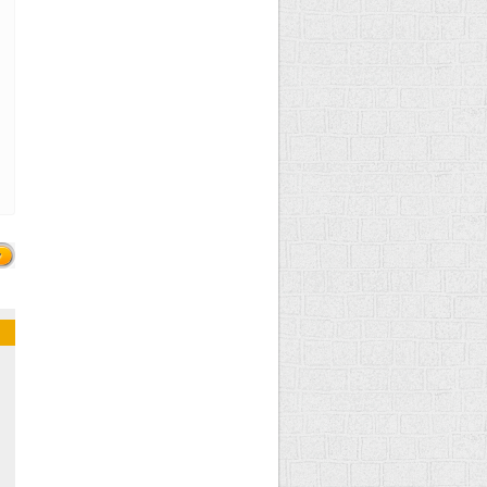
априкаш из
урицы по-
енгерски