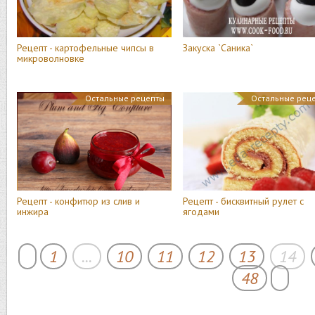
Рецепт - картофельные чипсы в
Закуска `Саника`
микроволновке
Остальные рецепты
Остальные рец
Рецепт - конфитюр из слив и
Рецепт - бисквитный рулет с
инжира
ягодами
1
...
10
11
12
13
14
48