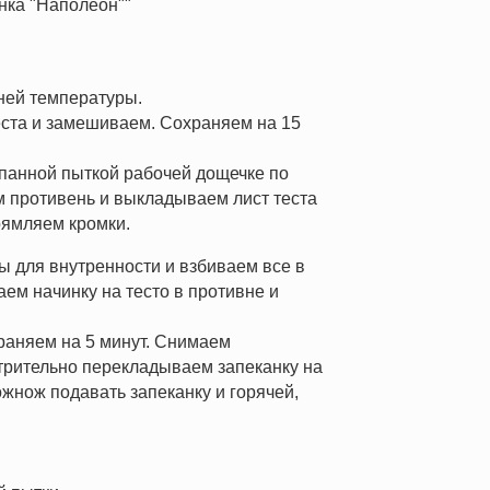
нка "Наполеон""
ней температуры.
еста и замешиваем. Сохраняем на 15
ыпанной пыткой рабочей дощечке по
 противень и выкладываем лист теста
рямляем кромки.
ты для внутренности и взбиваем все в
ем начинку на тесто в противне и
раняем на 5 минут. Снимаем
рительно перекладываем запеканку на
ожнож подавать запеканку и горячей,