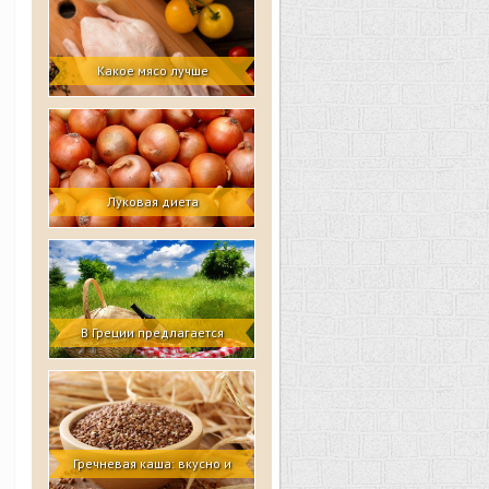
Какое мясо лучше
Луковая диета
В Греции предлагается
носить с собой еду на пикник
в съедобных контейнерах
Гречневая каша: вкусно и