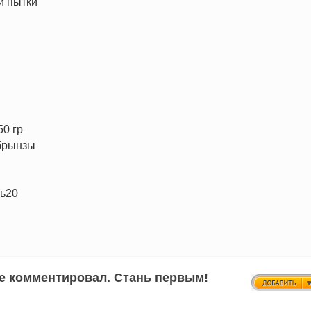
й пытки
50 гр
 брынзы
 ь20
не комментировал. Стань первым!