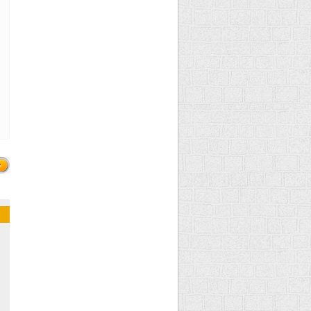
ецепт - язык с
аклажанами в
ляре