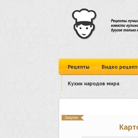
Рецепты лучши
новости кулина
другое только 
Рецепты
Видео рецепт
Кухни народов мира
Закуски
Карт