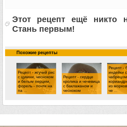
Этот рецепт ещё никто н
Стань первым!
Похожие рецепты
Рецепт - 
Рецепт - жгучий рис
индейки с
с цукини, чесноком
Рецепт - сердце
чабрецом
и белым перцем,
кролика и чечевица
кориандро
форель - почти на
с баклажаном и
из морков
па ...
чесноком
че ...