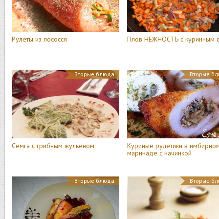
Рулеты из лососся
Плов НЕЖНОСТЬ с куринным 
Вторые блюда
Вторые б
Семга с грибным жульеном
Куриные рулетики в имбирно
маринаде с начинкой
Вторые блюда
Вторые б