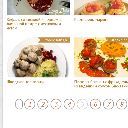
Кефаль со свеклой и перцем в
Картофель ‘маркиз’
лимонной цедре с чесноком и
нутом
Вторые блюда
Вторые б
Шведские тефтельки
Пюре из брюквы с фрикадель
из индейки и соусом Бискаенн
1
2
3
4
5
6
7
8